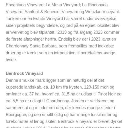
Encantada Vineyard; La Mesa Vineyard; La Rinconada
Vineyard; Sanford & Benedict Vineyard og Wenzlau Vineyard.
Tanken om en Estate Vineyard har været under overvejelse
siden projektets begyndelse, og jord på en egnet lokalitet blev
erhvervet og blev tilplantet i 2019 og fra årgang 2023 kommer
de første aftapninger herfra. Endelig blev der i 2023 lavet en
Chardonnay Santa Barbara, som fremstilles med indkøbte
druer og er tænkt som en introduktion til porteføljens øvrige
hvide.
Bentrock Vineyard
Denne smukke mark ligger som en naturlig del af det
kuperede landskab, ca. 10 km fra kysten, 120-150 moh og
omfatter ca. 37 ha, hvoraf ca. 31,5 ha er udlagt til Pinot Noir og
ca. 5,5 ha er udlagt til Chardonnay. Jorden er veldrænet og
sammensat og minder om den, der kendes mange steder i
Bourgogne, og den er siltholdig og har mange fossilrester og
forekomster af ler og skifer. Bentrock Vineyard er blevet dyrket