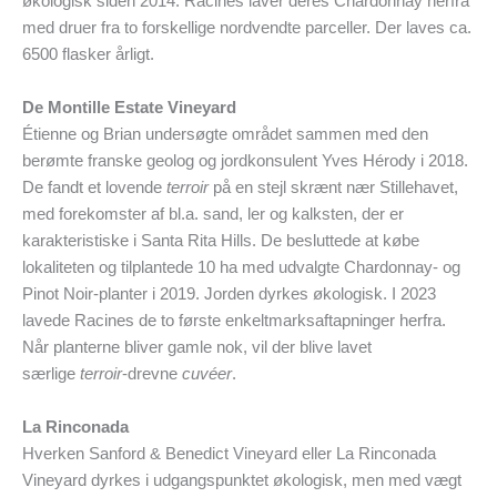
økologisk siden 2014. Racines laver deres Chardonnay herfra
med druer fra to forskellige nordvendte parceller. Der laves ca.
6500 flasker årligt.
De Montille Estate Vineyard
Étienne og Brian undersøgte området sammen med den
berømte franske geolog og jordkonsulent Yves Hérody i 2018.
De fandt et lovende
terroir
på en stejl skrænt nær Stillehavet,
med forekomster af bl.a. sand, ler og kalksten, der er
karakteristiske i Santa Rita Hills. De besluttede at købe
lokaliteten og tilplantede 10 ha med udvalgte Chardonnay- og
Pinot Noir-planter i 2019. Jorden dyrkes økologisk. I 2023
lavede Racines de to første enkeltmarksaftapninger herfra.
Når planterne bliver gamle nok, vil der blive lavet
særlige
terroir
-drevne
cuvéer
.
La Rinconada
Hverken Sanford & Benedict Vineyard eller La Rinconada
Vineyard dyrkes i udgangspunktet økologisk, men med vægt