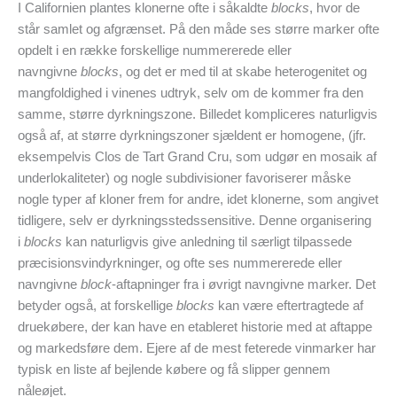
I Californien plantes klonerne ofte i såkaldte
blocks
, hvor de
står samlet og afgrænset. På den måde ses større marker ofte
opdelt i en række forskellige nummererede eller
navngivne
blocks
, og det er med til at skabe heterogenitet og
mangfoldighed i vinenes udtryk, selv om de kommer fra den
samme, større dyrkningszone. Billedet kompliceres naturligvis
også af, at større dyrkningszoner sjældent er homogene, (jfr.
eksempelvis Clos de Tart Grand Cru, som udgør en mosaik af
underlokaliteter) og nogle subdivisioner favoriserer måske
nogle typer af kloner frem for andre, idet klonerne, som angivet
tidligere, selv er dyrkningsstedssensitive. Denne organisering
i
blocks
kan naturligvis give anledning til særligt tilpassede
præcisionsvindyrkninger, og ofte ses nummererede eller
navngivne
block
-aftapninger fra i øvrigt navngivne marker. Det
betyder også, at forskellige
blocks
kan være eftertragtede af
druekøbere, der kan have en etableret historie med at aftappe
og markedsføre dem. Ejere af de mest feterede vinmarker har
typisk en liste af bejlende købere og få slipper gennem
nåleøjet.