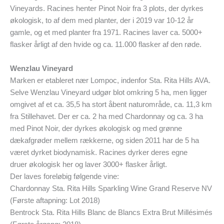
Vineyards. Racines henter Pinot Noir fra 3 plots, der dyrkes
økologisk, to af dem med planter, der i 2019 var 10-12 år
gamle, og et med planter fra 1971. Racines laver ca. 5000+
flasker årligt af den hvide og ca. 11.000 flasker af den røde.
Wenzlau Vineyard
Marken er etableret nær Lompoc, indenfor Sta. Rita Hills AVA.
Selve Wenzlau Vineyard udgør blot omkring 5 ha, men ligger
omgivet af et ca. 35,5 ha stort åbent naturområde, ca. 11,3 km
fra Stillehavet. Der er ca. 2 ha med Chardonnay og ca. 3 ha
med Pinot Noir, der dyrkes økologisk og med grønne
dækafgrøder mellem rækkerne, og siden 2011 har de 5 ha
været dyrket biodynamisk. Racines dyrker deres egne
druer økologisk her og laver 3000+ flasker årligt.
Der laves foreløbig følgende vine:
Chardonnay Sta. Rita Hills Sparkling Wine Grand Reserve NV
(Første aftapning: Lot 2018)
Bentrock Sta. Rita Hills Blanc de Blancs Extra Brut Millésimés