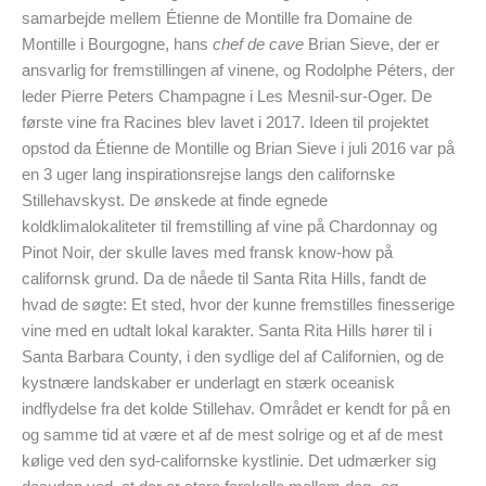
samarbejde mellem Étienne de Montille fra Domaine de
Montille i Bourgogne, hans
chef de cave
Brian Sieve, der er
ansvarlig for fremstillingen af vinene, og Rodolphe Péters, der
leder Pierre Peters Champagne i Les Mesnil-sur-Oger. De
første vine fra Racines blev lavet i 2017. Ideen til projektet
opstod da Étienne de Montille og Brian Sieve i juli 2016 var på
en 3 uger lang inspirationsrejse langs den californske
Stillehavskyst. De ønskede at finde egnede
koldklimalokaliteter til fremstilling af vine på Chardonnay og
Pinot Noir, der skulle laves med fransk know-how på
californsk grund. Da de nåede til Santa Rita Hills, fandt de
hvad de søgte: Et sted, hvor der kunne fremstilles finesserige
vine med en udtalt lokal karakter. Santa Rita Hills hører til i
Santa Barbara County, i den sydlige del af Californien, og de
kystnære landskaber er underlagt en stærk oceanisk
indflydelse fra det kolde Stillehav. Området er kendt for på en
og samme tid at være et af de mest solrige og et af de mest
kølige ved den syd-californske kystlinie. Det udmærker sig