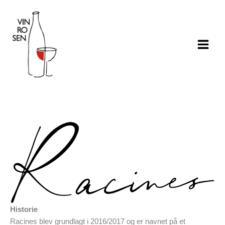
Gå
til
indholdet
Historie
Racines blev grundlagt i 2016/2017 og er navnet på et