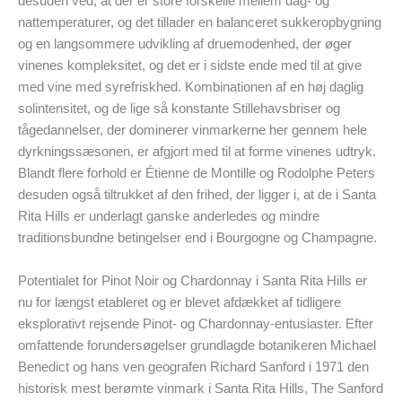
desuden ved, at der er store forskelle mellem dag- og
nattemperaturer, og det tillader en balanceret sukkeropbygning
og en langsommere udvikling af druemodenhed, der øger
vinenes kompleksitet, og det er i sidste ende med til at give
med vine med syrefriskhed. Kombinationen af en høj daglig
solintensitet, og de lige så konstante Stillehavsbriser og
tågedannelser, der dominerer vinmarkerne her gennem hele
dyrkningssæsonen, er afgjort med til at forme vinenes udtryk.
Blandt flere forhold er Étienne de Montille og Rodolphe Peters
desuden også tiltrukket af den frihed, der ligger i, at de i Santa
Rita Hills er underlagt ganske anderledes og mindre
traditionsbundne betingelser end i Bourgogne og Champagne.
Potentialet for Pinot Noir og Chardonnay i Santa Rita Hills er
nu for længst etableret og er blevet afdækket af tidligere
eksplorativt rejsende Pinot- og Chardonnay-entusiaster. Efter
omfattende forundersøgelser grundlagde botanikeren Michael
Benedict og hans ven geografen Richard Sanford i 1971 den
historisk mest berømte vinmark i Santa Rita Hills, The Sanford