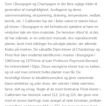
Som i Bourgogne og Champagne er der flere vigtige kilder til
generation af mangfoldighed: Jordlagene og deres
sammensætning, eksponering, dræning, temperaturer, nedbør,
termik, etc. I Californien har der i årtier været et stærkt fokus
på kloner. I Bourgogne er det forholdsvist sjældent at høre en
vindyrker tale om klon-materiale. De henviser oftest til, at det,
de har stående, er en
selection massale
, dvs reproducerede
planter, lavet med stiklinger fra udvalgte planter, der allerede
findes på marken. De såkaldte Dijon-kloner af Chardonnay og
Pinot Noir blev imidlertid identificeret i marker i Bourgogne i
1960’erne og 1970’erne af især Professor Raymond Bernard
fra Universitetet i Dijon. Disse navngivne kloner kan nu købes,
og så ved man omtrent hvilke planter man får. De
forskellige kloner er lokalitetssensitive og giver varierende
klase-arkitektur og yder druer, der veksler i både størrelse,
farve, duft og smag. Nogle af de mest foretrukne Pinot-kloner i
Californien har historisk været 113, 114 og 115, der giver vine
med en lysere bærfrugt, især præget af røde kirsebær, jordbær