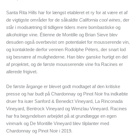
Santa Rita Hills har for længst etableret et ry for at være et af
de vigtigste områder for de såkaldte
California cool wines
, der
står i modsætning til tidligere tiders mere bombastiske og
alkoholrige vine. Étienne de Montille og Brian Sieve blev
desuden også overbevist om potentialet for mousserende vin,
og kontaktede derfor vennen Rodolphe Péters, der snart lod
sig besnære af mulighederne. Han blev ganske hurtigt en del
af projektet, og de første mousserende vine fra Racines er
allerede frigivet.
De første årgange er blevet godt modtaget af den kritiske
presse og har budt på Chardonnay og Pinot Noir fra indkøbte
druer fra især Sanford & Benedict Vineyard, La Rinconada
Vineyard, Bentrock Vineyard og Wenzlau Vineyard. Racines
har fra begyndelsen arbejdet på at grundlægge en egen
vinmark og De Montille Vineyard blev tilplanter med
Chardonnay og Pinot Noir i 2019.