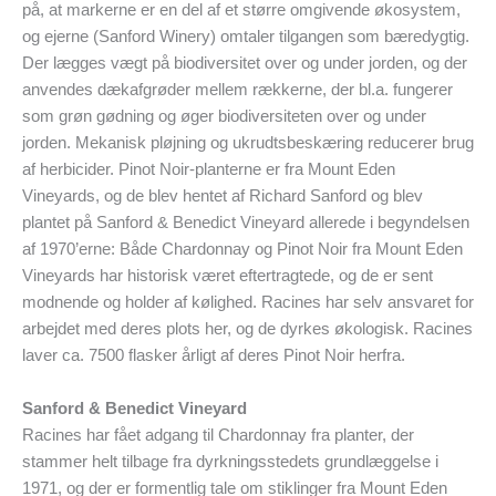
på, at markerne er en del af et større omgivende økosystem,
og ejerne (Sanford Winery) omtaler tilgangen som bæredygtig.
Der lægges vægt på biodiversitet over og under jorden, og der
anvendes dækafgrøder mellem rækkerne, der bl.a. fungerer
som grøn gødning og øger biodiversiteten over og under
jorden. Mekanisk pløjning og ukrudtsbeskæring reducerer brug
af herbicider. Pinot Noir-planterne er fra Mount Eden
Vineyards, og de blev hentet af Richard Sanford og blev
plantet på Sanford & Benedict Vineyard allerede i begyndelsen
af 1970’erne: Både Chardonnay og Pinot Noir fra Mount Eden
Vineyards har historisk været eftertragtede, og de er sent
modnende og holder af kølighed. Racines har selv ansvaret for
arbejdet med deres plots her, og de dyrkes økologisk. Racines
laver ca. 7500 flasker årligt af deres Pinot Noir herfra.
Sanford & Benedict Vineyard
Racines har fået adgang til Chardonnay fra planter, der
stammer helt tilbage fra dyrkningsstedets grundlæggelse i
1971, og der er formentlig tale om stiklinger fra Mount Eden