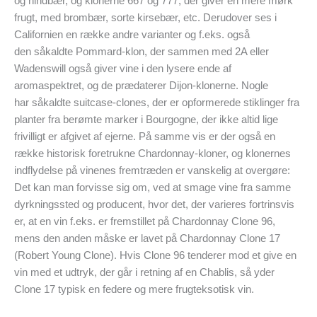
og hindbær, og klonerne 667 og 777, der giver en mere mørk
frugt, med brombær, sorte kirsebær, etc. Derudover ses i
Californien en række andre varianter og f.eks. også
den såkaldte Pommard-klon, der sammen med 2A eller
Wadenswill også giver vine i den lysere ende af
aromaspektret, og de prædaterer Dijon-klonerne. Nogle
har såkaldte suitcase-clones, der er opformerede stiklinger fra
planter fra berømte marker i Bourgogne, der ikke altid lige
frivilligt er afgivet af ejerne. På samme vis er der også en
række historisk foretrukne Chardonnay-kloner, og klonernes
indflydelse på vinenes fremtræden er vanskelig at overgøre:
Det kan man forvisse sig om, ved at smage vine fra samme
dyrkningssted og producent, hvor det, der varieres fortrinsvis
er, at en vin f.eks. er fremstillet på Chardonnay Clone 96,
mens den anden måske er lavet på Chardonnay Clone 17
(Robert Young Clone). Hvis Clone 96 tenderer mod et give en
vin med et udtryk, der går i retning af en Chablis, så yder
Clone 17 typisk en federe og mere frugteksotisk vin.