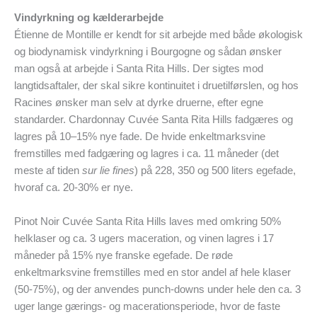
Vindyrkning og kælderarbejde
Étienne de Montille er kendt for sit arbejde med både økologisk
og biodynamisk vindyrkning i Bourgogne og sådan ønsker
man også at arbejde i Santa Rita Hills. Der sigtes mod
langtidsaftaler, der skal sikre kontinuitet i druetilførslen, og hos
Racines ønsker man selv at dyrke druerne, efter egne
standarder. Chardonnay Cuvée Santa Rita Hills fadgæres og
lagres på 10–15% nye fade. De hvide enkeltmarksvine
fremstilles med fadgæring og lagres i ca. 11 måneder (det
meste af tiden
sur lie fines
) på 228, 350 og 500 liters egefade,
hvoraf ca. 20-30% er nye.
Pinot Noir Cuvée Santa Rita Hills laves med omkring 50%
helklaser og ca. 3 ugers maceration, og vinen lagres i 17
måneder på 15% nye franske egefade. De røde
enkeltmarksvine fremstilles med en stor andel af hele klaser
(50-75%), og der anvendes punch-downs under hele den ca. 3
uger lange gærings- og macerationsperiode, hvor de faste