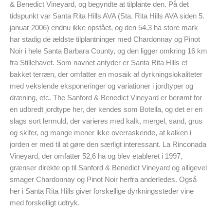
& Benedict Vineyard, og begyndte at tilplante den. På det
tidspunkt var Santa Rita Hills AVA (Sta. Rita Hills AVA siden 5.
januar 2006) endnu ikke opstået, og den 54,3 ha store mark
har stadig de ældste tilplantninger med Chardonnay og Pinot
Noir i hele Santa Barbara County, og den ligger omkring 16 km
fra Stillehavet. Som navnet antyder er Santa Rita Hills et
bakket terræn, der omfatter en mosaik af dyrkningslokaliteter
med vekslende eksponeringer og variationer i jordtyper og
dræning, etc. The Sanford & Benedict Vineyard er berømt for
en udbredt jordtype her, der kendes som Botella, og det er en
slags sort lermuld, der varieres med kalk, mergel, sand, grus
og skifer, og mange mener ikke overraskende, at kalken i
jorden er med til at gøre den særligt interessant. La Rinconada
Vineyard, der omfatter 52,6 ha og blev etableret i 1997,
grænser direkte op til Sanford & Benedict Vineyard og alligevel
smager Chardonnay og Pinot Noir herfra anderledes. Også
her i Santa Rita Hills giver forskellige dyrkningssteder vine
med forskelligt udtryk.