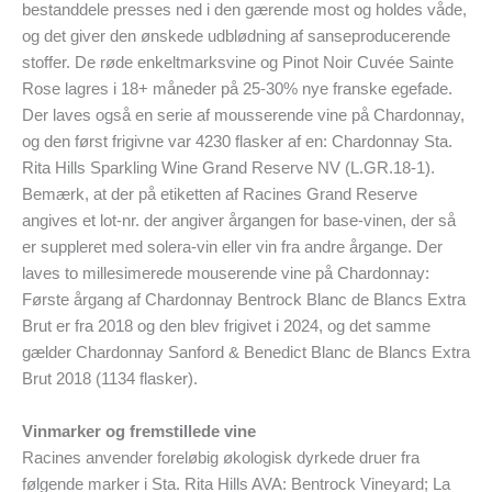
bestanddele presses ned i den gærende most og holdes våde,
og det giver den ønskede udblødning af sanseproducerende
stoffer. De røde enkeltmarksvine og Pinot Noir Cuvée Sainte
Rose lagres i 18+ måneder på 25-30% nye franske egefade.
Der laves også en serie af mousserende vine på Chardonnay,
og den først frigivne var 4230 flasker af en: Chardonnay Sta.
Rita Hills Sparkling Wine Grand Reserve NV (L.GR.18-1).
Bemærk, at der på etiketten af Racines Grand Reserve
angives et lot-nr. der angiver årgangen for base-vinen, der så
er suppleret med solera-vin eller vin fra andre årgange. Der
laves to millesimerede mouserende vine på Chardonnay:
Første årgang af Chardonnay Bentrock Blanc de Blancs Extra
Brut er fra 2018 og den blev frigivet i 2024, og det samme
gælder Chardonnay Sanford & Benedict Blanc de Blancs Extra
Brut 2018 (1134 flasker).
Vinmarker og fremstillede vine
Racines anvender foreløbig økologisk dyrkede druer fra
følgende marker i Sta. Rita Hills AVA: Bentrock Vineyard; La